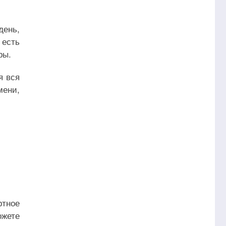
день,
есть
ры.
я вся
мени,
ртное
ожете