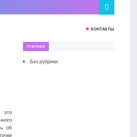
КОНТАКТЫ
РУБРИКИ
Без рубрики
 это
ного
ть об
очке