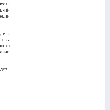
ность
яшний
анции
, и в
то вы
росто
лении
едить