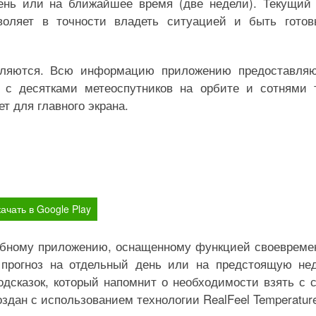
день или на ближайшее время (две недели). Текущий
воляет в точности владеть ситуацией и быть гото
вляются. Всю информацию приложению предоставля
 с десятками метеоспутников на орбите и сотнями 
т для главного экрана.
ачать в Google Play
добному приложению, оснащенному функцией своевреме
 прогноз на отдельный день или на предстоящую не
дсказок, который напомнит о необходимости взять с 
оздан с использованием технологии RealFeel Temperatur