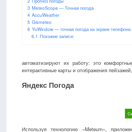
2
Прогноз погоды
3
MeteoScope — Точная погода
4
AccuWeather
5
Gismeteo
6
YoWindow — точная погода на экране телефона
6.1
Похожие записи:
автоматизируют их работу: это комфортны
интерактивные карты и отображения пейзажей
Яндекс Погода
Ск
Используя технологию «Meteum», приложе