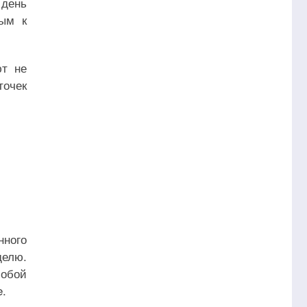
 день
вым к
ют не
точек
нного
делю.
собой
e.