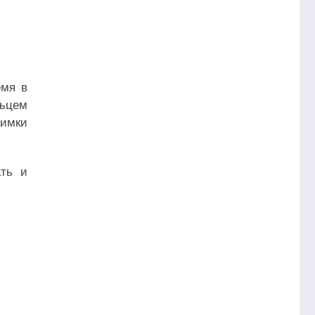
емя в
льцем
нимки
ать и