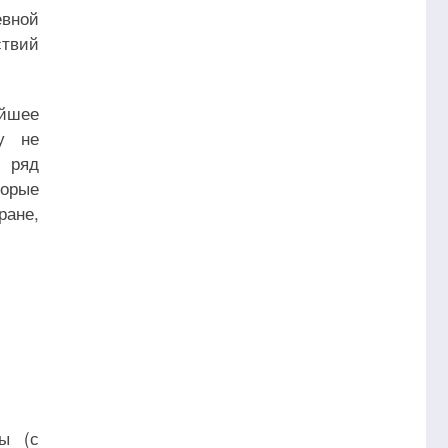
евной
твий
йшее
у не
 ряд
орые
ране,
ды (с