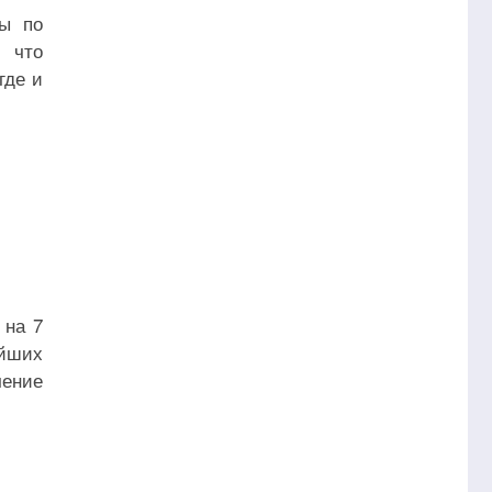
сы по
, что
где и
 на 7
айших
чение