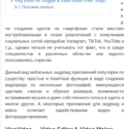
5
Vlog Editor for Vlogger & Video Editor Free- VlogU
н
5.1
Похожие записи:
и
я
д
ля создания эдитов на смартфонах стали массово
востребованными в плане развлечений с появлением
социальных сетей наподобие Instagram, TikTok, YouTube и
т.д., однако нельзя не учитывать тот факт, что в среде
специалистов в различных областях они задолго
пользовались спросом.
Данный вид мобильных андроид приложений популярен по
существу: простые и понятные функции в виде создания
видеоряда из нескольких фотографий, именующихся
эдитами, сжатия и обрезки размеров, возможности
встраивания музыки и даже собственного голоса в эдиты и
многое другое. А некоторые приложения для андроид и
вовсе отличает задействование видео- и
фоторедактирования.