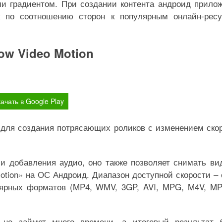
и градиентом. При создании контента андроид прило
к по соотношению сторон к популярным онлайн-рес
low Video Motion
ачать в Google Play
для создания потрясающих роликов с изменением ско
 добавления аудио, оно также позволяет снимать ви
tion» на ОС Андроид. Диапазон доступной скорости – 
улярных форматов (MP4, WMV, 3GP, AVI, MPG, M4V, M
не займет много времени, а итоговый результат 