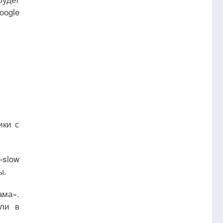
oogle
ики с
«slow
ы.
ама».
или в