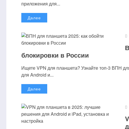
приложения для...
Далее
Отправляя сообщение, Вы разрешаете сбор и об
В
блокировки в России
Ищете VPN для планшета? Узнайте топ-3 ВПН дл
для Android и...
Далее
V
д