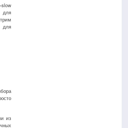
slow
 для
отрим
 для
ыбора
росто
ми из
ичных