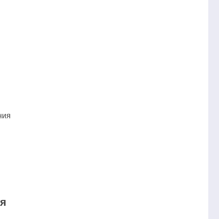
ния
ия