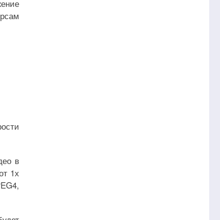
жение
урсам
рости
део в
от 1х
PEG4,
будет