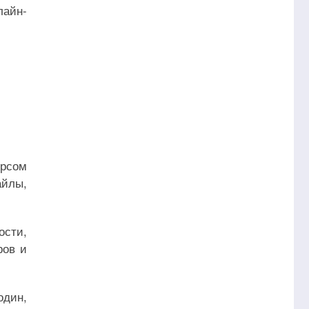
лайн-
ерсом
айлы,
сти,
ров и
один,