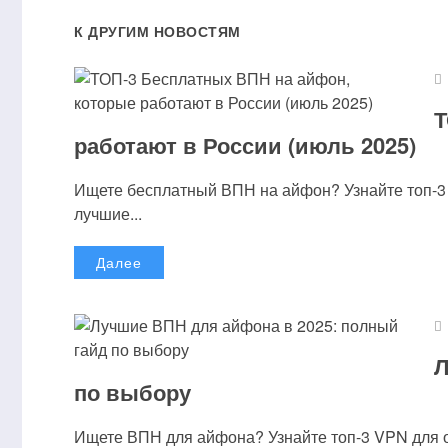
ОСТА
К ДРУГИМ НОВОСТЯМ
Ваш адрес email не будет о
Комментарий
Т
работают в России (июль 2025)
Ищете бесплатный ВПН на айфон? Узнайте топ-3
лучшие...
Далее
Имя
*
Email
*
Л
по выбору
Ищете ВПН для айфона? Узнайте топ-3 VPN для 
Сохранить моё имя, email и адрес сайта в этом