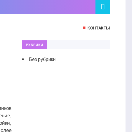
КОНТАКТЫ
РУБРИКИ
Без рубрики
иков
ение,
ойки,
олее