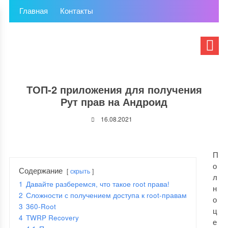
Главная
Контакты
ТОП-2 приложения для получения
Рут прав на Андроид
16.08.2021
П
о
Содержание
скрыть
л
1
Давайте разберемся, что такое root права!
н
2
Сложности с получением доступа к root-правам
о
3
360-Root
ц
4
TWRP Recovery
е