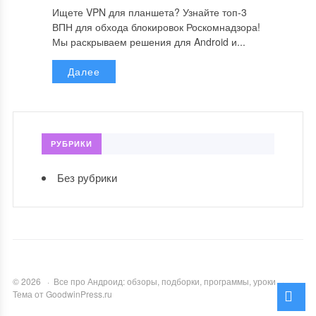
Ищете VPN для планшета? Узнайте топ-3
ВПН для обхода блокировок Роскомнадзора!
Мы раскрываем решения для Android и...
Далее
РУБРИКИ
Без рубрики
©
2026
·
Все про Андроид: обзоры, подборки, программы, уроки
·
Тема от GoodwinPress.ru