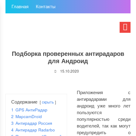
Главная
Контакты
Подборка проверенных антирадаров
для Андроид
15.10.2020
Приложения с
антирадарами для
Содержание
скрыть
андроид уже много лет
1
GPS АнтиРадар
пользуются
2
MapcamDroid
популярностью среди
3
Антирадар Россия
водителей, так как могут
4
Антирадар Radarbo
предупредить о