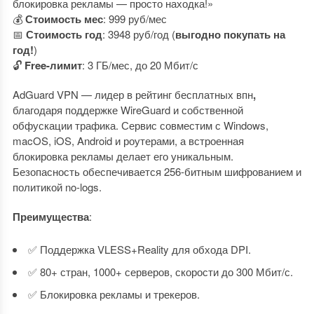
блокировка рекламы — просто находка!»
💰
Стоимость мес
: 999 руб/мес
📅
Стоимость год
: 3948 руб/год (
выгодно покупать на
год!
)
🔓
Free-лимит
: 3 ГБ/мес, до 20 Мбит/с
AdGuard VPN — лидер в
рейтинг бесплатных впн
,
благодаря поддержке WireGuard и собственной
обфускации трафика. Сервис совместим с Windows,
macOS, iOS, Android и роутерами, а встроенная
блокировка рекламы делает его уникальным.
Безопасность обеспечивается 256-битным шифрованием и
политикой no-logs.
Преимущества
:
✅ Поддержка VLESS+Reality для обхода DPI.
✅ 80+ стран, 1000+ серверов, скорости до 300 Мбит/с.
✅ Блокировка рекламы и трекеров.