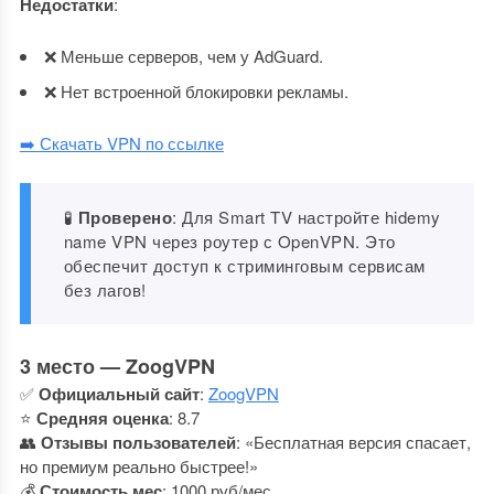
Недостатки
:
❌ Меньше серверов, чем у AdGuard.
❌ Нет встроенной блокировки рекламы.
➡️ Скачать VPN по ссылке
🧪
Проверено
: Для Smart TV настройте hidemy
name VPN через роутер с OpenVPN. Это
обеспечит доступ к стриминговым сервисам
без лагов!
3 место — ZoogVPN
✅
Официальный сайт
:
ZoogVPN
⭐
Средняя оценка
: 8.7
👥
Отзывы пользователей
: «Бесплатная версия спасает,
но премиум реально быстрее!»
💰
Стоимость мес
: 1000 руб/мес