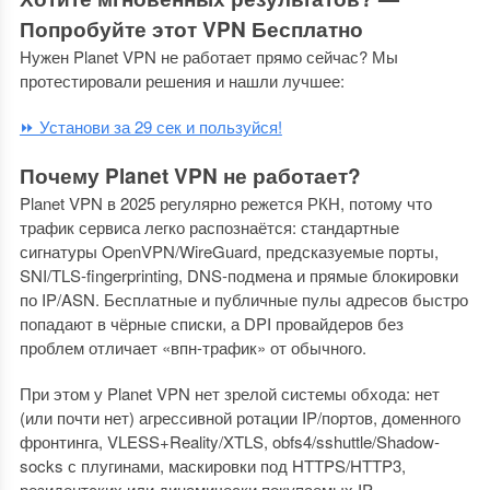
Попробуйте этот VPN Бесплатно
Нужен Planet VPN не работает прямо сейчас? Мы
протестировали решения и нашли лучшее:
⏩ Установи за 29 сек и пользуйся!
Почему Planet VPN не работает?
Planet VPN в 2025 регулярно режется РКН, потому что
трафик сервиса легко распознаётся: стандартные
сигнатуры OpenVPN/WireGuard, предсказуемые порты,
SNI/TLS‑fingerprinting, DNS‑подмена и прямые блокировки
по IP/ASN. Бесплатные и публичные пулы адресов быстро
попадают в чёрные списки, а DPI провайдеров без
проблем отличает «впн-трафик» от обычного.
При этом у Planet VPN нет зрелой системы обхода: нет
(или почти нет) агрессивной ротации IP/портов, доменного
фронтинга, VLESS+Reality/XTLS, obfs4/sshuttle/Shadow­
socks с плугинами, маскировки под HTTPS/HTTP3,
резидентских или динамически покупаемых IP,