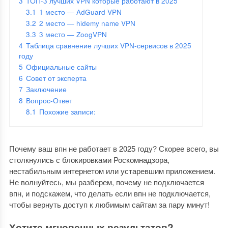
3
ТОП-3 лучших VPN которые работают в 2025
3.1
1 место — AdGuard VPN
3.2
2 место — hidemy name VPN
3.3
3 место — ZoogVPN
4
Таблица сравнение лучших VPN-сервисов в 2025
году
5
Официальные сайты
6
Совет от эксперта
7
Заключение
8
Вопрос-Ответ
8.1
Похожие записи:
Почему ваш впн не работает в 2025 году? Скорее всего, вы
столкнулись с блокировками Роскомнадзора,
нестабильным интернетом или устаревшим приложением.
Не волнуйтесь, мы разберем, почему не подключается
впн, и подскажем, что делать если впн не подключается,
чтобы вернуть доступ к любимым сайтам за пару минут!
Хотите мгновенных результатов? —