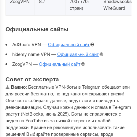
ZoogVPN
8.7
700+ (70+
Shadowsocks,
стран)
WireGuard
Официальные сайты
AdGuard VPN —
Официальный сайт
🌐
hidemy name VPN —
Официальный сайт
🌐
ZoogVPN —
Официальный сайт
🌐
Совет от эксперта
⚠️
Важно
: Бесплатные VPN-боты в Telegram обещают впн
для россии бесплатно, но под капотом скрывают риски!
Они часто собирают данные, ведут логи и приводят к
деанонимизации. Случаи кражи данных и спама в Telegram
растут (NetBlocks, июнь 2025). Боты не справляются с
видео на YouTube из-за низкой скорости и слабой
поддержки. Крайне не рекомендуем использовать такие
решения! Выбирайте проверенные сервисы, вроде