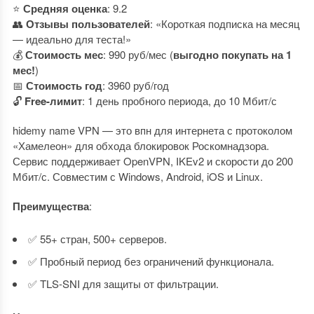
⭐
Средняя оценка
: 9.2
👥
Отзывы пользователей
: «Короткая подписка на месяц
— идеально для теста!»
💰
Стоимость мес
: 990 руб/мес (
выгодно покупать на 1
мес!
)
📅
Стоимость год
: 3960 руб/год
🔓
Free-лимит
: 1 день пробного периода, до 10 Мбит/с
hidemy name VPN — это впн для интернета с протоколом
«Хамелеон» для обхода блокировок Роскомнадзора.
Сервис поддерживает OpenVPN, IKEv2 и скорости до 200
Мбит/с. Совместим с Windows, Android, iOS и Linux.
Преимущества
:
✅ 55+ стран, 500+ серверов.
✅ Пробный период без ограничений функционала.
✅ TLS-SNI для защиты от фильтрации.