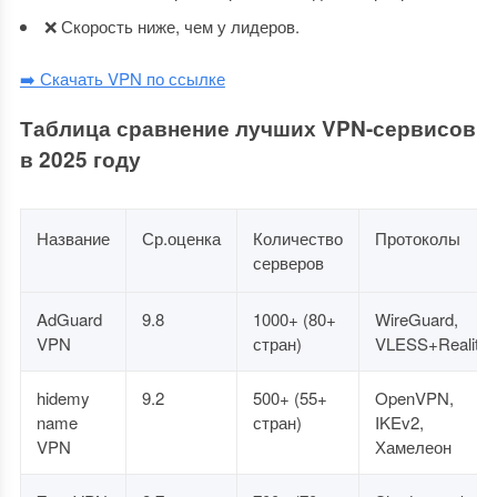
❌ Скорость ниже, чем у лидеров.
➡️ Скачать VPN по ссылке
Таблица сравнение лучших VPN-сервисов
в 2025 году
Название
Ср.оценка
Количество
Протоколы
серверов
AdGuard
9.8
1000+ (80+
WireGuard,
VPN
стран)
VLESS+Reality
hidemy
9.2
500+ (55+
OpenVPN,
name
стран)
IKEv2,
VPN
Хамелеон