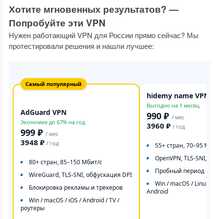
Хотите мгновенных результатов? —
Попробуйте эти VPN
Нужен работающий VPN для России прямо сейчас? Мы
протестировали решения и нашли лучшее:
Самый популярный
hidemy name VPN
Выгодно на 1 месяц
AdGuard VPN
990 ₽
/ мес
Экономия до 67% на год
3960 ₽
/ год
999 ₽
/ мес
3948 ₽
/ год
55+ стран, 70–95 Мбит
OpenVPN, TLS‑SNI, Obf
80+ стран, 85–150 Мбит/с
Пробный период 1 де
WireGuard, TLS‑SNI, обфускация DPI
Win / macOS / Linux / iO
Блокировка рекламы и трекеров
Android
Win / macOS / iOS / Android / TV /
роутеры