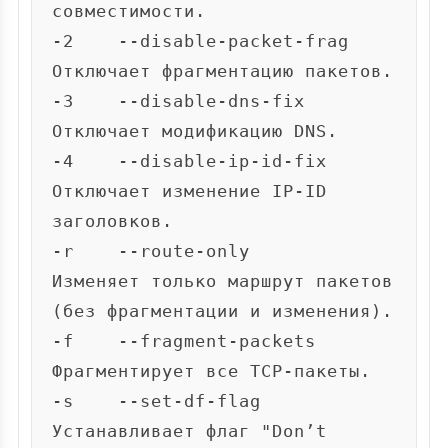
совместимости.

-2    --disable-packet-frag     
Отключает фрагментацию пакетов.

-3    --disable-dns-fix         
Отключает модификацию DNS.

-4    --disable-ip-id-fix       
Отключает изменение IP-ID 
заголовков.

-r    --route-only              
Изменяет только маршрут пакетов 
(без фрагментации и изменения).

-f    --fragment-packets        
Фрагментирует все TCP-пакеты.

-s    --set-df-flag             
Устанавливает флаг "Don’t 